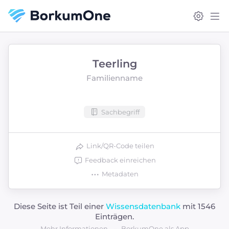
Teerling
Familienname
Sachbegriff
Link/QR-Code teilen
Feedback einreichen
Metadaten
Diese Seite ist Teil einer
Wissensdatenbank
mit 1546
Einträgen.
Mehr Informationen
BorkumOne als App