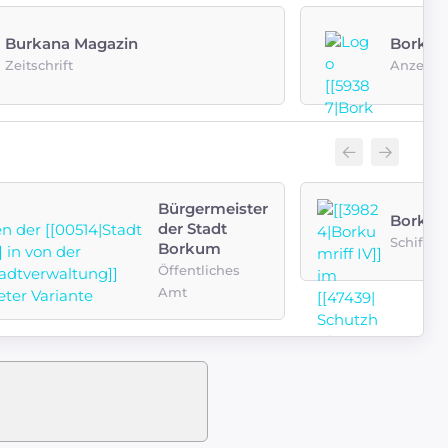
Burkana Magazin
Borkum
Zeitschrift
Anzeige
Bürgermeister
Borkumr
der Stadt
Schiff
Borkum
Öffentliches
Amt