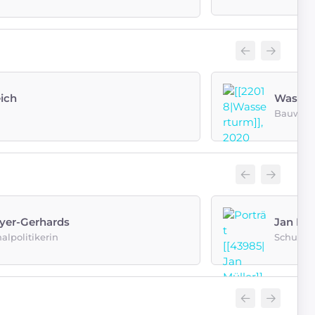
eich
Wasser
Bauwer
yer-Gerhards
Jan Mül
lpolitikerin
Schullei