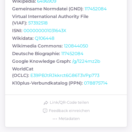
Wikipedia:
6496909
Gemeinsame Normdatei (GND):
117452084
Virtual International Authority File
(VIAF):
57392518
ISNI:
000000001031643X
Wikidata:
Q106448
Wikimedia Commons:
120844050
Deutsche Biographie:
117452084
Google Knowledge Graph:
/g/1224mz2b
WorldCat
(OCLC):
E39PBJtRJkkrct6G86T3VPp773
K10plus-Verbundkatalog (PPN):
078875714
Link/QR-Code teilen
Feedback einreichen
Metadaten