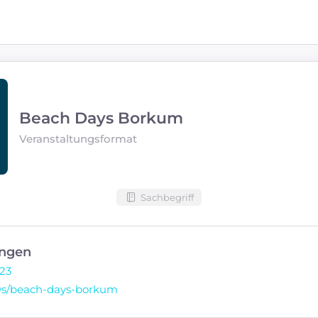
Beach Days Borkum
Veranstaltungsformat
Sachbegriff
ngen
123
s/beach-days-borkum