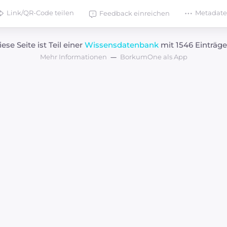
Link/QR-Code teilen
Metadat
Feedback einreichen
iese Seite ist Teil einer
Wissensdatenbank
mit 1546 Einträge
Mehr Informationen
BorkumOne als App