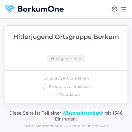
Hitlerjugend Ortsgruppe Borkum
Organisation
Link/QR-Code teilen
Feedback einreichen
Metadaten
Diese Seite ist Teil einer
Wissensdatenbank
mit 1546
Einträgen.
Mehr Informationen
BorkumOne als App