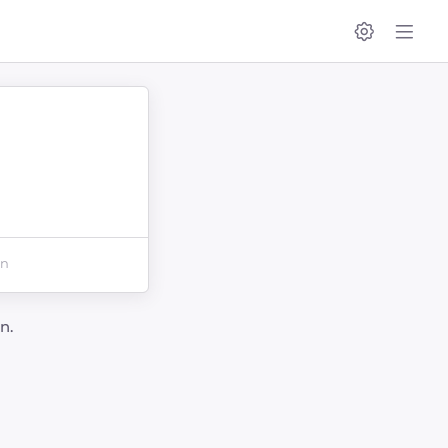
en
n.