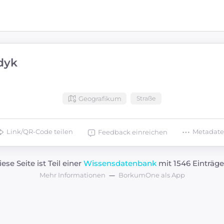
dyk
Geografikum
Straße
Link/QR-Code teilen
Metadat
Feedback einreichen
iese Seite ist Teil einer
Wissensdatenbank
mit 1546 Einträge
Mehr Informationen
BorkumOne als App