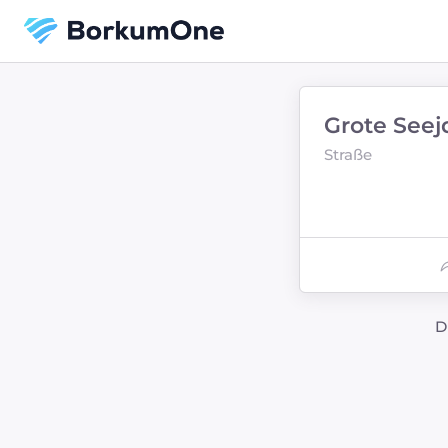
Grote Seej
Straße
D