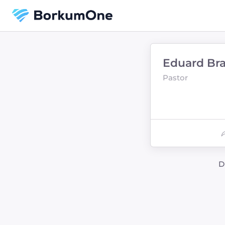
Eduard Br
Pastor
D