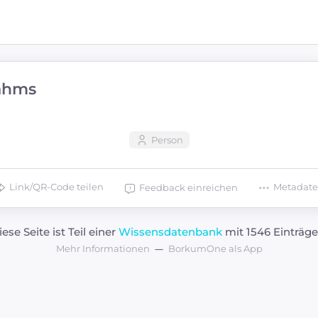
ahms
Person
Link/QR-Code teilen
Metadat
Feedback einreichen
iese Seite ist Teil einer
Wissensdatenbank
mit 1546 Einträge
Mehr Informationen
BorkumOne als App