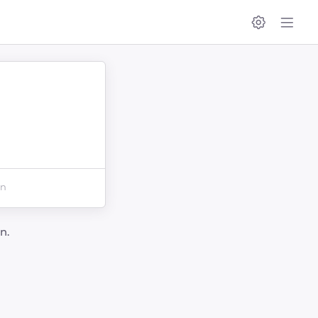
en
n.