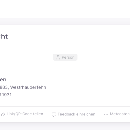
cht
Person
en
1883, Westrhauderfehn
9.1931
Link/QR-Code teilen
Metadaten
Feedback einreichen