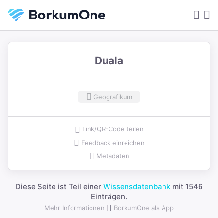
Duala
Geografikum
Link/QR-Code teilen
Feedback einreichen
Metadaten
Diese Seite ist Teil einer
Wissensdatenbank
mit 1546
Einträgen.
Mehr Informationen
BorkumOne als App