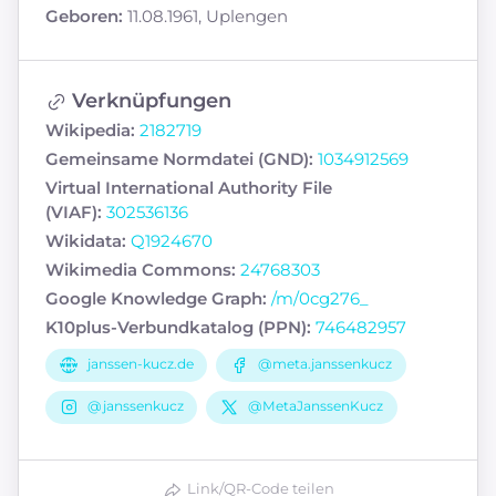
Geboren:
11.08.1961, Uplengen
Verknüpfungen
Wikipedia:
2182719
Gemeinsame Normdatei (GND):
1034912569
Virtual International Authority File
(VIAF):
302536136
Wikidata:
Q1924670
Wikimedia Commons:
24768303
Google Knowledge Graph:
/m/0cg276_
K10plus-Verbundkatalog (PPN):
746482957
janssen-kucz.de
@meta.janssenkucz
@janssenkucz
@MetaJanssenKucz
Link/QR-Code teilen