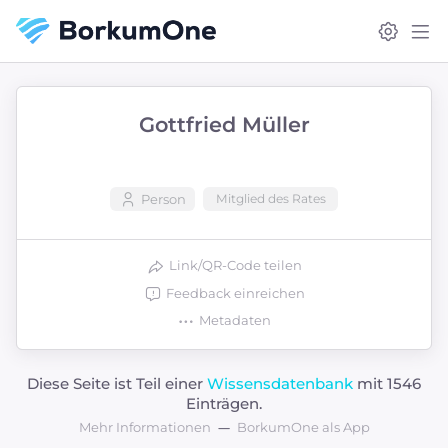
Gottfried Müller
Person
Mitglied des Rates
Link/QR-Code teilen
Feedback einreichen
Metadaten
Diese Seite ist Teil einer
Wissensdatenbank
mit 1546
Einträgen.
Mehr Informationen
BorkumOne als App