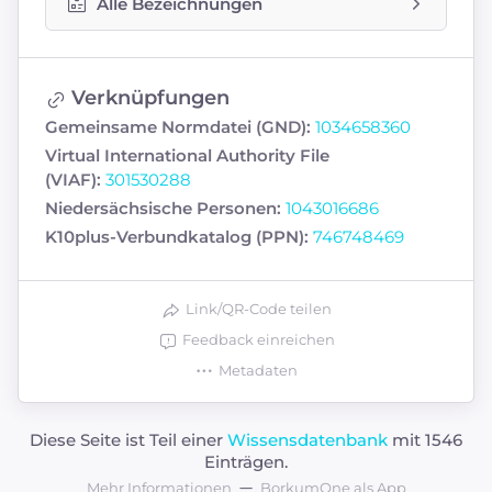
Alle Bezeichnungen
Verknüpfungen
Gemeinsame Normdatei (GND):
1034658360
Virtual International Authority File
(VIAF):
301530288
Niedersächsische Personen:
1043016686
K10plus-Verbundkatalog (PPN):
746748469
Link/QR-Code teilen
Feedback einreichen
Metadaten
Diese Seite ist Teil einer
Wissensdatenbank
mit 1546
Einträgen.
Mehr Informationen
BorkumOne als App