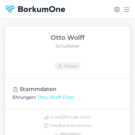
Otto Wolff
Schulleiter
Person
Stammdaten
Ehrungen:
Otto-Wolff-Platz
Link/QR-Code teilen
Feedback einreichen
Metadaten