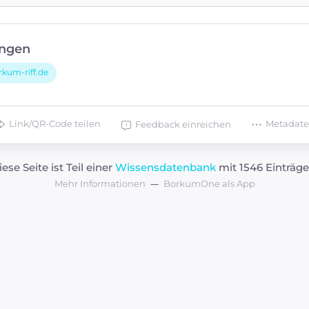
ngen
rkum-riff.de
Link/QR-Code teilen
Metadat
Feedback einreichen
iese Seite ist Teil einer
Wissensdatenbank
mit 1546 Einträge
Mehr Informationen
BorkumOne als App