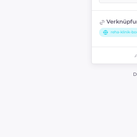
Verknüpfu
reha-klinik-bo
D