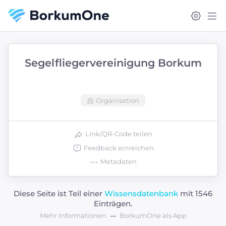
Segelfliegervereinigung Borkum
Organisation
Link/QR-Code teilen
Feedback einreichen
Metadaten
Diese Seite ist Teil einer
Wissensdatenbank
mit 1546
Einträgen.
Mehr Informationen
BorkumOne als App