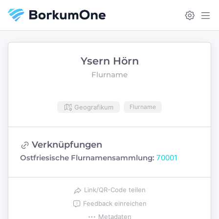
Ysern Hörn
Flurname
Geografikum
Flurname
Verknüpfungen
Ostfriesische Flurnamensammlung:
70001
Link/QR-Code teilen
Feedback einreichen
Metadaten