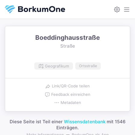
Boeddinghausstraße
Straße
Geografikum
Ortsstraße
Link/QR-Code teilen
Feedback einreichen
Metadaten
Diese Seite ist Teil einer
Wissensdatenbank
mit 1546
Einträgen.
Mehr Informationen
BorkumOne als App