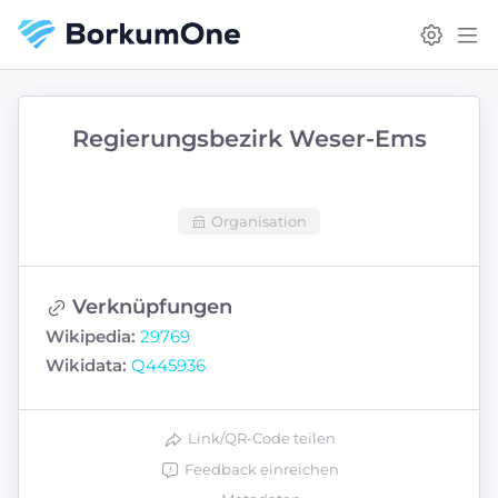
Regierungsbezirk Weser-Ems
Organisation
Verknüpfungen
Wikipedia:
29769
Wikidata:
Q445936
Link/QR-Code teilen
Feedback einreichen