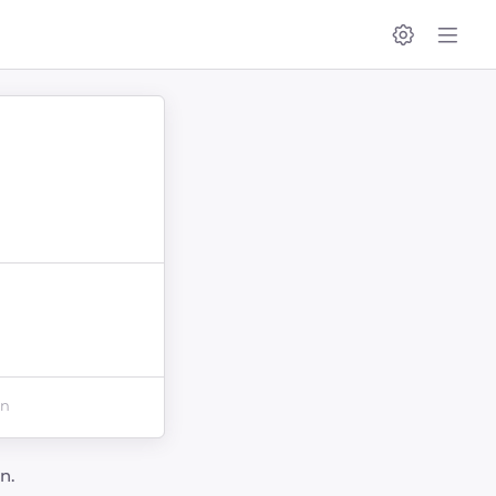
en
n.