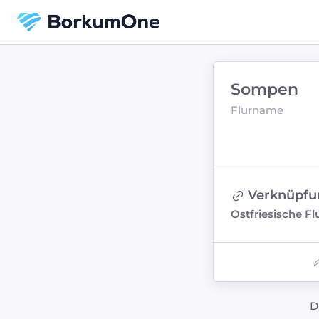
Sompen
Flurname
Verknüpfu
Ostfriesische 
D