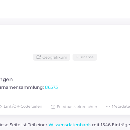
Geografikum
Flurname
ngen
Flurnamensammlung:
86373
Link/QR-Code teilen
Metadat
Feedback einreichen
iese Seite ist Teil einer
Wissensdatenbank
mit 1546 Einträge