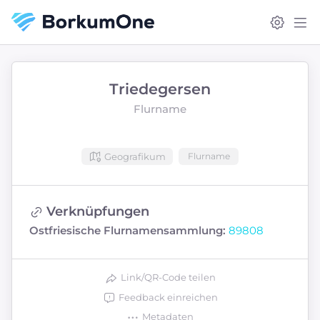
Triedegersen
Flurname
Geografikum
Flurname
Verknüpfungen
Ostfriesische Flurnamensammlung:
89808
Link/QR-Code teilen
Feedback einreichen
Metadaten