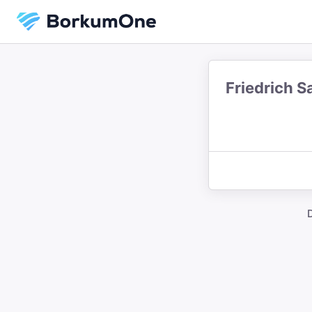
Friedrich S
D