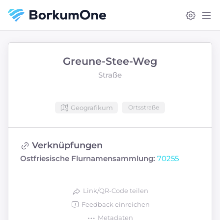
Greune-Stee-Weg
Straße
Geografikum
Ortsstraße
Verknüpfungen
Ostfriesische Flurnamensammlung:
70255
Link/QR-Code teilen
Feedback einreichen
Metadaten