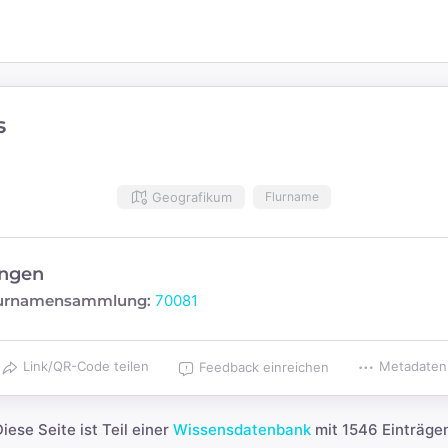
s
Geografikum
Flurname
ngen
Flurnamensammlung:
70081
Link/QR-Code teilen
Metadaten
Feedback einreichen
iese Seite ist Teil einer
Wissensdatenbank
mit 1546 Einträgen