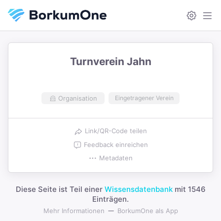
Turnverein Jahn
Organisation
Eingetragener Verein
Link/QR-Code teilen
Feedback einreichen
Metadaten
Diese Seite ist Teil einer
Wissensdatenbank
mit 1546
Einträgen.
Mehr Informationen
BorkumOne als App