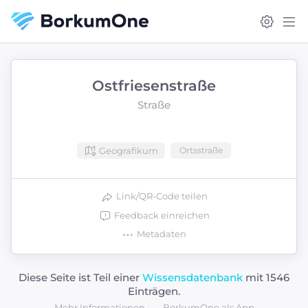
Ostfriesenstraße
Straße
Geografikum
Ortsstraße
Link/QR-Code teilen
Feedback einreichen
Metadaten
Diese Seite ist Teil einer
Wissensdatenbank
mit 1546
Einträgen.
Mehr Informationen
BorkumOne als App