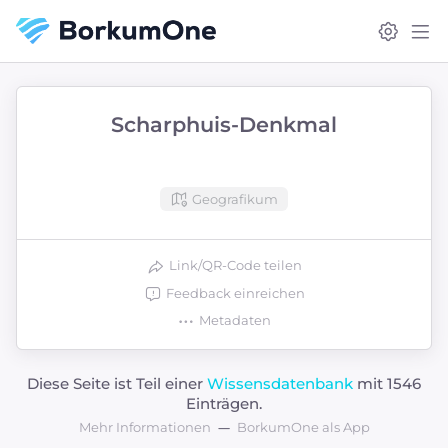
Scharphuis-Denkmal
Geografikum
Link/QR-Code teilen
Feedback einreichen
Metadaten
Diese Seite ist Teil einer
Wissensdatenbank
mit 1546
Einträgen.
Mehr Informationen
BorkumOne als App