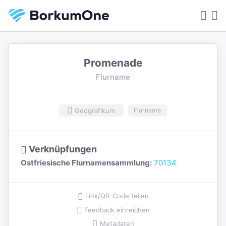
Promenade
Flurname
Geografikum
Flurname
Verknüpfungen
Ostfriesische Flurnamensammlung:
70134
Link/QR-Code teilen
Feedback einreichen
Metadaten