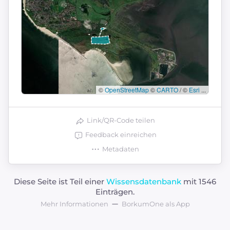
©
OpenStreetMap
©
CARTO
/ ©
Esri
...
Link/QR-Code teilen
Feedback einreichen
Metadaten
Diese Seite ist Teil einer
Wissensdatenbank
mit 1546
Einträgen.
Mehr Informationen
BorkumOne als App