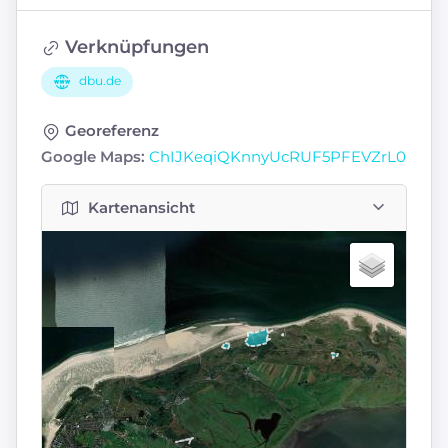
Verknüpfungen
dbu.de
Georeferenz
Google Maps:
ChIJKeqiQKnnyUcRUF5PFEVZrL0
Kartenansicht