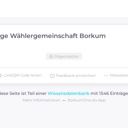
ge Wählergemeinschaft Borkum
Organisation
Link/QR-Code teilen
Metadat
Feedback einreichen
iese Seite ist Teil einer
Wissensdatenbank
mit 1546 Einträge
Mehr Informationen
BorkumOne als App