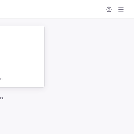
en
n.