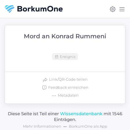
Mord an Konrad Rummeni
Ereignis
Link/QR-Code teilen
Feedback einreichen
Metadaten
Diese Seite ist Teil einer
Wissensdatenbank
mit 1546
Einträgen.
Mehr Informationen
BorkumOne als App