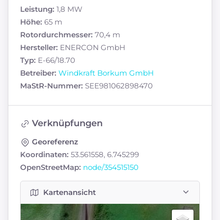
Leistung:
1,8 MW
Höhe:
65 m
Rotordurchmesser:
70,4 m
Hersteller:
ENERCON GmbH
Typ:
E-66/18.70
Betreiber:
Windkraft Borkum GmbH
MaStR-Nummer:
SEE981062898470
Verknüpfungen
Georeferenz
Koordinaten:
53.561558, 6.745299
OpenStreetMap:
node/354515150
Kartenansicht