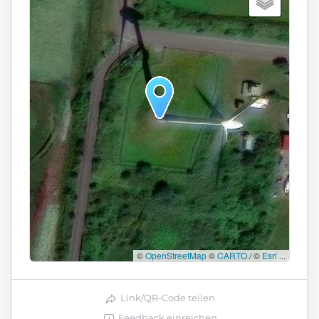
©
OpenStreetMap
©
CARTO
/ ©
Esri
...
Link/QR-Code teilen
Feedback einreichen