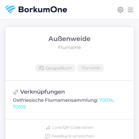
Außenweide
Flurname
Geografikum
Flurname
Verknüpfungen
Ostfriesische Flurnamensammlung:
70014
,
70105
Link/QR-Code teilen
Feedback einreichen