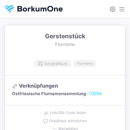
Gerstenstück
Flurname
Geografikum
Flurname
Verknüpfungen
Ostfriesische Flurnamensammlung:
70059
Link/QR-Code teilen
Feedback einreichen
Metadaten