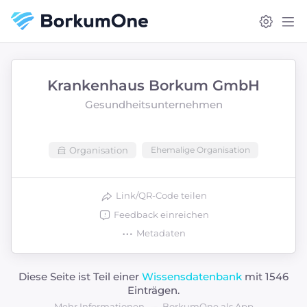
Krankenhaus Borkum GmbH
Gesundheitsunternehmen
Organisation
Ehemalige Organisation
Link/QR-Code teilen
Feedback einreichen
Metadaten
Diese Seite ist Teil einer
Wissensdatenbank
mit 1546
Einträgen.
Mehr Informationen
BorkumOne als App