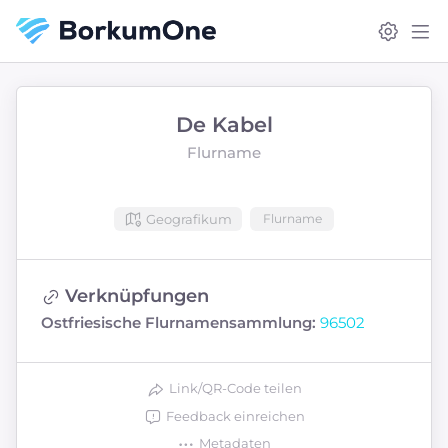
De Kabel
Flurname
Geografikum
Flurname
Verknüpfungen
Ostfriesische Flurnamensammlung:
96502
Link/QR-Code teilen
Feedback einreichen
Metadaten