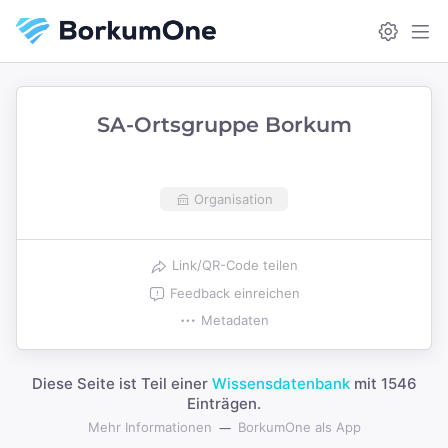
SA-Ortsgruppe Borkum
Organisation
Link/QR-Code teilen
Feedback einreichen
Metadaten
Diese Seite ist Teil einer
Wissensdatenbank
mit 1546
Einträgen.
Mehr Informationen
BorkumOne als App