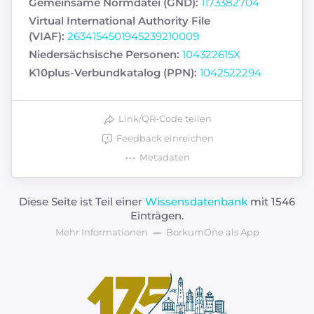
Gemeinsame Normdatei (GND):
1173382704
Virtual International Authority File
(VIAF):
2634154501945239210009
Niedersächsische Personen:
104322615X
K10plus-Verbundkatalog (PPN):
1042522294
Link/QR-Code teilen
Feedback einreichen
Metadaten
Diese Seite ist Teil einer
Wissensdatenbank
mit 1546
Einträgen.
Mehr Informationen
BorkumOne als App