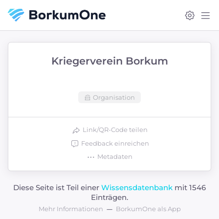
Kriegerverein Borkum
Organisation
Link/QR-Code teilen
Feedback einreichen
Metadaten
Diese Seite ist Teil einer
Wissensdatenbank
mit 1546
Einträgen.
Mehr Informationen
BorkumOne als App