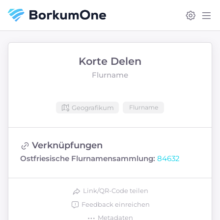
Korte Delen
Flurname
Geografikum
Flurname
Verknüpfungen
Ostfriesische Flurnamensammlung:
84632
Link/QR-Code teilen
Feedback einreichen
Metadaten