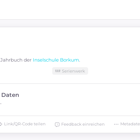
s Jahrbuch der
Inselschule Borkum
.
Serienwerk
e Daten
–
Link/QR-Code teilen
Metadat
Feedback einreichen