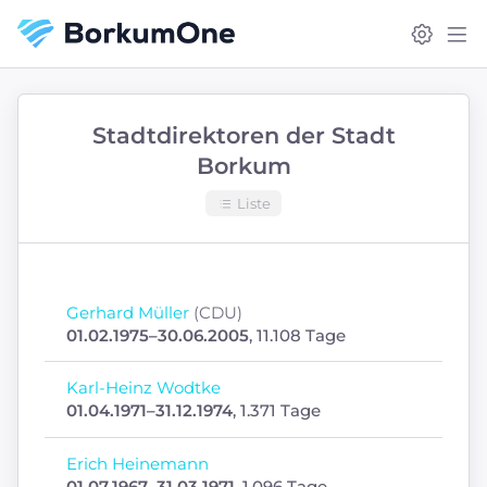
Stadtdirektoren der Stadt
Borkum
Liste
Gerhard Müller
(CDU)
01.02.1975–30.06.2005
, 11.108 Tage
Karl-Heinz Wodtke
01.04.1971–31.12.1974
, 1.371 Tage
Erich Heinemann
01.07.1967–31.03.1971
, 1.096 Tage